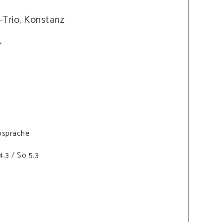
h-Trio, Konstanz
r
Absprache
.3 / So 5.3